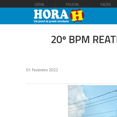
GERAL
POLICIAL
SAÚDE
20º BPM REAT
01 fevereiro 2022