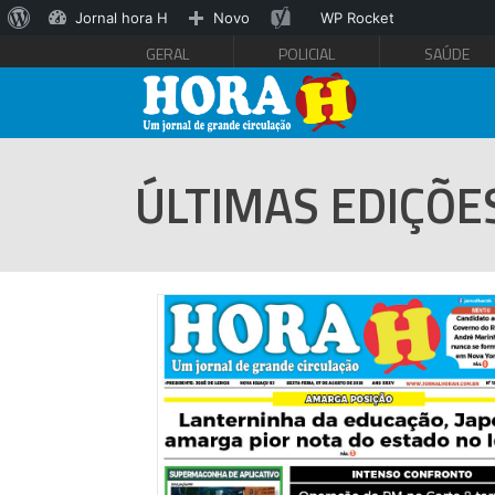
Sobre
SEO
Jornal hora H
Novo
WP Rocket
GERAL
POLICIAL
SAÚDE
o
WordPress
ÚLTIMAS EDIÇÕE