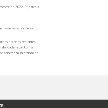
imestre de 2022; 2ª parcela
s duras amarras fiscais do
uir as parcelas restantes
bilidade fiscal. Com a
se concretiza, injetando os
EB
.