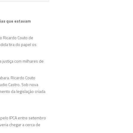
rias que estavam
no Ricardo Couto de
dida tira do papel os
a justiça com milhares de
bara. Ricardo Couto
udio Castro. Sob nova
mento da legislação criada
s pelo IPCA entre setembro
veria chegar a cerca de