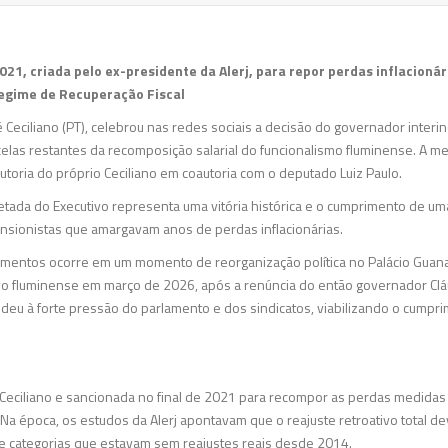
21, criada pelo ex-presidente da Alerj, para repor perdas inflacioná
egime de Recuperação Fiscal
 Ceciliano (PT), celebrou nas redes sociais a decisão do governador interi
elas restantes da recomposição salarial do funcionalismo fluminense. A me
utoria do próprio Ceciliano em coautoria com o deputado Luiz Paulo.
netada do Executivo representa uma vitória histórica e o cumprimento de um
pensionistas que amargavam anos de perdas inflacionárias.
amentos ocorre em um momento de reorganização política no Palácio Guana
o fluminense em março de 2026, após a renúncia do então governador Clá
ndeu à forte pressão do parlamento e dos sindicatos, viabilizando o cumpri
r Ceciliano e sancionada no final de 2021 para recompor as perdas medida
 época, os estudos da Alerj apontavam que o reajuste retroativo total de
e categorias que estavam sem reajustes reais desde 2014.