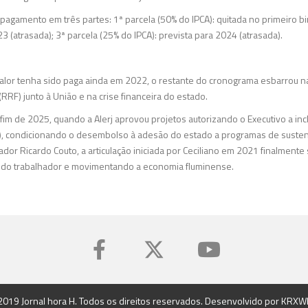
 pagamento em três partes: 1ª parcela (50% do IPCA): quitada no primeiro b
23 (atrasada); 3ª parcela (25% do IPCA): prevista para 2024 (atrasada).
lor tenha sido paga ainda em 2022, o restante do cronograma esbarrou na
RF) junto à União e na crise financeira do estado.
im de 2025, quando a Alerj aprovou projetos autorizando o Executivo a incl
), condicionando o desembolso à adesão do estado a programas de sustenta
dor Ricardo Couto, a articulação iniciada por Ceciliano em 2021 finalmente 
 do trabalhador e movimentando a economia fluminense.
2019 Jornal hora H. Todos os direitos reservados. Desenvolvido por
KRXW