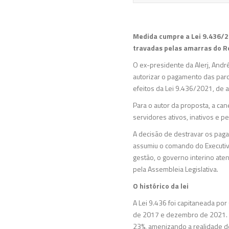
Medida cumpre a Lei 9.436/20
travadas pelas amarras do R
O ex-presidente da Alerj, André
autorizar o pagamento das parc
efeitos da Lei 9.436/2021, de a
Para o autor da proposta, a ca
servidores ativos, inativos e 
A decisão de destravar os pag
assumiu o comando do Executiv
gestão, o governo interino ate
pela Assembleia Legislativa.
O histórico da lei
A Lei 9.436 foi capitaneada po
de 2017 e dezembro de 2021. Na
23%, amenizando a realidade d