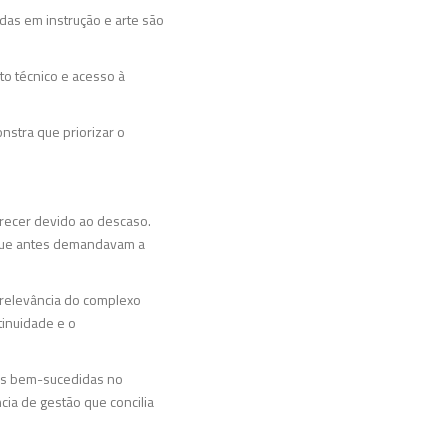
das em instrução e arte são
to técnico e acesso à
stra que priorizar o
arecer devido ao descaso.
s que antes demandavam a
 relevância do complexo
tinuidade e o
icas bem-sucedidas no
ia de gestão que concilia