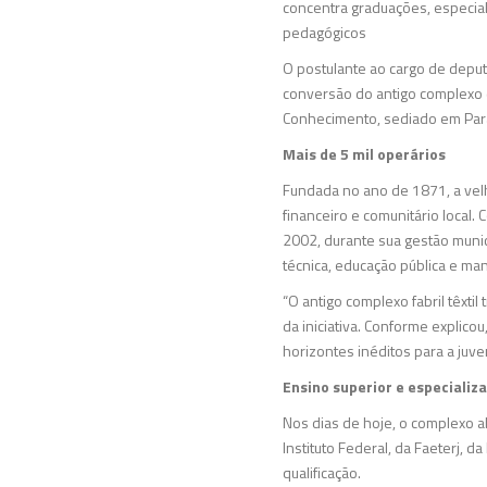
concentra graduações, especiali
pedagógicos
O postulante ao cargo de deputa
conversão do antigo complexo d
Conhecimento, sediado em Par
Mais de 5 mil operários
Fundada no ano de 1871, a velh
financeiro e comunitário local
2002, durante sua gestão munic
técnica, educação pública e man
“O antigo complexo fabril têxti
da iniciativa. Conforme explico
horizontes inéditos para a juve
Ensino superior e especializ
Nos dias de hoje, o complexo a
Instituto Federal, da Faeterj, 
qualificação.