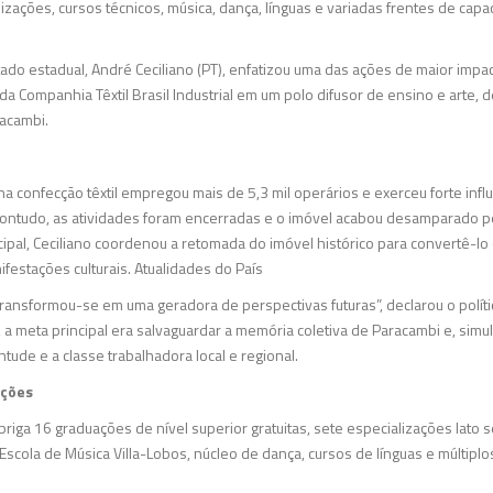
zações, cursos técnicos, música, dança, línguas e variadas frentes de capa
do estadual, André Ceciliano (PT), enfatizou uma das ações de maior impacto
a Companhia Têxtil Brasil Industrial em um polo difusor de ensino e arte,
acambi.
a confecção têxtil empregou mais de 5,3 mil operários e exerceu forte inf
. Contudo, as atividades foram encerradas e o imóvel acabou desamparado 
ipal, Ceciliano coordenou a retomada do imóvel histórico para convertê-lo
ifestações culturais. Atualidades do País
l transformou-se em uma geradora de perspectivas futuras”, declarou o polít
u, a meta principal era salvaguardar a memória coletiva de Paracambi e, sim
ntude e a classe trabalhadora local e regional.
ações
briga 16 graduações de nível superior gratuitas, sete especializações lato
da Escola de Música Villa-Lobos, núcleo de dança, cursos de línguas e múltip