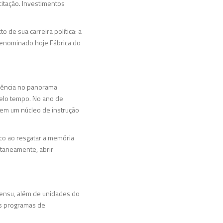
citação. Investimentos
 de sua carreira política: a
 denominado hoje Fábrica do
luência no panorama
pelo tempo. No ano de
 em um núcleo de instrução
ico ao resgatar a memória
ultaneamente, abrir
 sensu, além de unidades do
los programas de