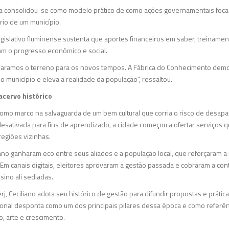
ativa consolidou-se como modelo prático de como ações governamentais foca
rio de um município.
gislativo fluminense sustenta que aportes financeiros em saber, treinamen
am o progresso econômico e social.
ramos o terreno para os novos tempos. A Fábrica do Conhecimento demon
o município e eleva a realidade da população”, ressaltou.
cervo histórico
omo marco na salvaguarda de um bem cultural que corria o risco de desap
al desativada para fins de aprendizado, a cidade começou a ofertar serviço
regiões vizinhas.
ano ganharam eco entre seus aliados e a população local, que reforçaram a
 Em canais digitais, eleitores aprovaram a gestão passada e cobraram a con
sino ali sediadas.
erj, Ceciliano adota seu histórico de gestão para difundir propostas e prát
ional desponta como um dos principais pilares dessa época e como referênc
, arte e crescimento.