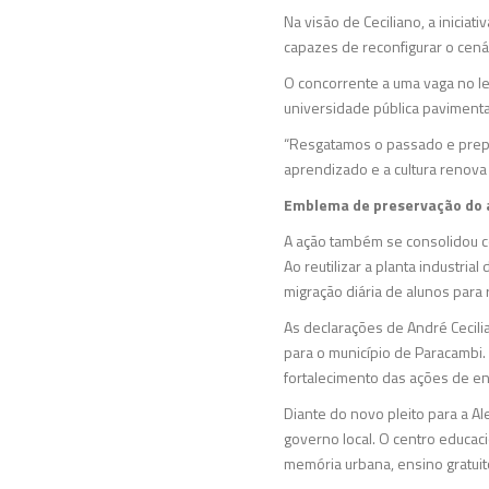
Na visão de Ceciliano, a inici
capazes de reconfigurar o cená
O concorrente a uma vaga no le
universidade pública paviment
“Resgatamos o passado e prepa
aprendizado e a cultura renova 
Emblema de preservação do a
A ação também se consolidou c
Ao reutilizar a planta industri
migração diária de alunos para 
As declarações de André Cecili
para o município de Paracambi.
fortalecimento das ações de en
Diante do novo pleito para a Al
governo local. O centro educac
memória urbana, ensino gratuito