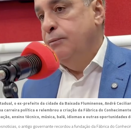
adual, o ex-prefeito da cidade da Baixada Fluminense, André Cecilia
a carreira política e relembrou a criação da Fábrica do Conheciment
ação, ensino técnico, música, balé, idiomas e outras oportunidades 
snoticias, o antigo governante recordou a fundação da Fábrica do Conheci