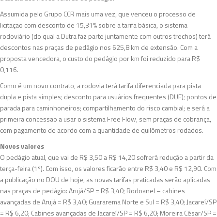
Assumida pelo Grupo CCR mais uma vez, que venceu o processo de
licitação com desconto de 15,31% sobre a tarifa básica, o sistema
rodoviário (do qual a Dutra faz parte juntamente com outros trechos) terá
descontos nas praças de pedágio nos 625,8 km de extensão. Com a
proposta vencedora, o custo do pedágio por km foi reduzido para R$
0,116.
Como é um novo contrato, a rodovia terá tarifa diferenciada para pista
dupla e pista simples; desconto para usuários frequentes (DUF); pontos de
parada para caminhoneiros; compartilhamento do risco cambial; e será a
primeira concessão a usar o sistema Free Flow, sem praças de cobrança,
com pagamento de acordo com a quantidade de quilômetros rodados.
Novos valores
O pedágio atual, que vai de R$ 3,50 a R$ 14,20 sofrerá redução a partir da
terça-feira (1º). Com isso, os valores ficarão entre R$ 3,40 e R$ 12,90. Com
a publicação no DOU de hoje, as novas tarifas praticadas serão aplicadas
nas praças de pedágio: Arujá/SP = R$ 3,40; Rodoanel – cabines
avançadas de Arujá = R$ 3,40; Guararema Norte e Sul = R$ 3,40; Jacareí/SP
= R$ 6,20; Cabines avançadas de Jacareí/SP = R$ 6,20; Moreira César/SP =