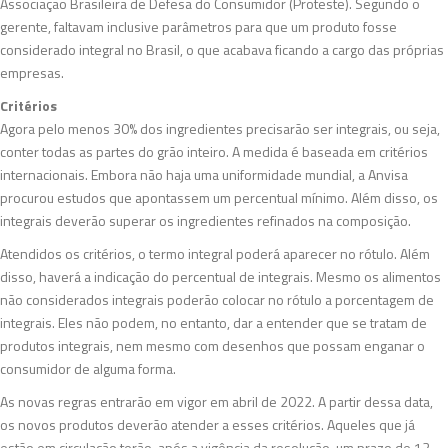
Associação Brasileira de Defesa do Consumidor (Proteste). Segundo o
gerente, faltavam inclusive parâmetros para que um produto fosse
considerado integral no Brasil, o que acabava ficando a cargo das próprias
empresas.
Critérios
Agora pelo menos 30% dos ingredientes precisarão ser integrais, ou seja,
conter todas as partes do grão inteiro. A medida é baseada em critérios
internacionais. Embora não haja uma uniformidade mundial, a Anvisa
procurou estudos que apontassem um percentual mínimo. Além disso, os
integrais deverão superar os ingredientes refinados na composição.
Atendidos os critérios, o termo integral poderá aparecer no rótulo. Além
disso, haverá a indicação do percentual de integrais. Mesmo os alimentos
não considerados integrais poderão colocar no rótulo a porcentagem de
integrais. Eles não podem, no entanto, dar a entender que se tratam de
produtos integrais, nem mesmo com desenhos que possam enganar o
consumidor de alguma forma.
As novas regras entrarão em vigor em abril de 2022. A partir dessa data,
os novos produtos deverão atender a esses critérios. Aqueles que já
estão em circulação terão, após a vigência da resolução, um prazo de 12