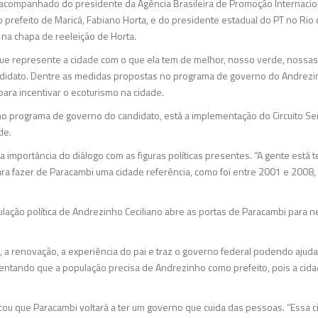
 acompanhado do presidente da Agência Brasileira de Promoção Internacio
prefeito de Maricá, Fabiano Horta, e do presidente estadual do PT no Rio d
 na chapa de reeleição de Horta.
que represente a cidade com o que ela tem de melhor, nosso verde, nossas
andidato. Dentre as medidas propostas no programa de governo do Andrezi
para incentivar o ecoturismo na cidade.
o programa de governo do candidato, está a implementação do Circuito Se
de.
 importância do diálogo com as figuras políticas presentes. “A gente está 
 para fazer de Paracambi uma cidade referência, como foi entre 2001 e 2008
iculação política de Andrezinho Ceciliano abre as portas de Paracambi para
 a renovação, a experiência do pai e traz o governo federal podendo ajudar 
entando que a população precisa de Andrezinho como prefeito, pois a cid
cou que Paracambi voltará a ter um governo que cuida das pessoas. “Essa ci