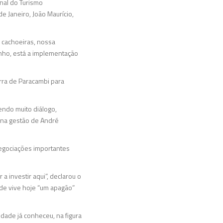
nal do Turismo
e Janeiro, João Maurício,
 cachoeiras, nossa
nho, está a implementação
rra de Paracambi para
tendo muito diálogo,
, na gestão de André
 negociações importantes
a investir aqui”, declarou o
ade vive hoje “um apagão”
dade já conheceu, na figura