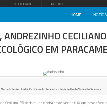
MOBILIDADE
POLÍTICA
HOME
NOTÍCI
O, ANDREZINHO CECILIAN
ECOLÓGICO EM PARACAMB
Marcelo Freixo, André Ceciliano, Andrezinho e Fabiano Horta/Everaldo Sampaio
nho Ceciliano (PT) declarou, na manhã deste sábado (16), que deseja fortal