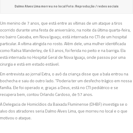
Dalmo Alves Lima morreu no local Foto: Reprodução / redes sociais
Um menino de 7 anos, que está entre as vítimas de um ataque a tiros
ocorrido durante uma festa de aniversário, na noite da última quarta-feira,
no bairro Caioaba, em Nova Iguaçu, está internada no CTI de um hospital
particular. A vítima atingida no rosto. Além dele, uma mulher identificada
como Railsa Wanderley, de 63 anos, foi ferida no peito e na barriga. Ela
está internada no Hospital Geral de Nova Iguaçu, onde passou por uma
cirurgia e está em estado estável.
Em entrevista ao jornal Extra, o avô da criança disse que a bala entrou na
bochecha e saiu do outro lado. “Poderia ter um desfecho trágico em nossa
família. Ele foi operado e, graças a Deus, está no CTI pediátrico e se
recupera bem, contou Orlando Cardoso, de 57 anos.
A Delegacia de Homicídios da Baixada Fluminense (DHBF) investiga se o
alvo dos atiradores seria Dalmo Alves Lima, que morreu no local e o que
motivou o ataque.