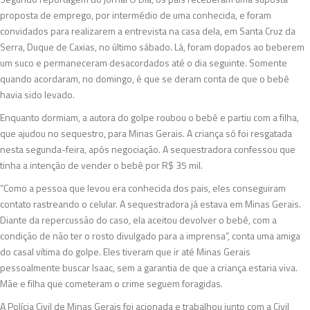
proposta de emprego, por intermédio de uma conhecida, e foram
convidados para realizarem a entrevista na casa dela, em Santa Cruz da
Serra, Duque de Caxias, no último sábado. Lá, foram dopados ao beberem
um suco e permaneceram desacordados até o dia seguinte. Somente
quando acordaram, no domingo, é que se deram conta de que o bebê
havia sido levado.
Enquanto dormiam, a autora do golpe roubou o bebê e partiu com a filha,
que ajudou no sequestro, para Minas Gerais. A criança só foi resgatada
nesta segunda-feira, após negociação. A sequestradora confessou que
tinha a intenção de vender o bebê por R$ 35 mil.
“Como a pessoa que levou era conhecida dos pais, eles conseguiram
contato rastreando o celular. A sequestradora já estava em Minas Gerais.
Diante da repercussão do caso, ela aceitou devolver o bebê, com a
condição de não ter o rosto divulgado para a imprensa”, conta uma amiga
do casal vítima do golpe. Eles tiveram que ir até Minas Gerais
pessoalmente buscar Isaac, sem a garantia de que a criança estaria viva.
Mãe e filha que cometeram o crime seguem foragidas.
A Polícia Civil de Minas Gerais foi acionada e trabalhou junto com a Civil