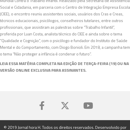
Mundial Contra o Trabalho Infantil. Realizado pela Secretaria de Assistência
Social e Cidadania, em parceria com o Centro de Integração Empresa Escola
(CIEE), o encontro reuniu assistentes sociais, usuários dos Cras e Creas,
técnicos educacionais, psicólogos, conselheiros tutelares, entre outros
profissionais, que assistiram as palestras sobre “Trabalho Infantil”,
proferida por Luan Costa, analista técnico do CIEE e ainda sobre o tema
“Qualidade e Cognição”, com o psicólogo e fundador do Instituto de Saúde
Mental e do Comportamento, com Diogo Bonioli. Em 2018, a campanha tem
o tema “Não proteger a infância é condenar o futuro”.
LEIA ESSA MATÉRIA COMPLETA NA EDIÇÃO DE TERÇA-FEIRA (19) OU NA
VERSÃO ONLINE EXCLUSIVA PARA ASSINANTES.
© 2019 Jornal hora H. Todos os direitos reservados. Desenvolvido por