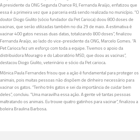
A presidente da ONG Segunda Chance RJ, Fernanda Araújo, enfatizou que
essa é a primeira vez que a parceria está sendo realizada no município. “O
doutor Diogo Giulito (sócio fundador da Pet Carioca) doou 800 doses de
vacinas, que serão utilizadas também no dia 29 de maio. A estimativa é
vacinar 400 gatos nessas duas datas, totalizando 800 doses”, finalizou
Fernanda Araújo, ao lado do vice-presidente da ONG, Marcelo Gomes. “A
Pet Carioca fez um esforço com toda a equipe. Tivemos o apoio da
distribuidora Mouragro e do Laboratório MSD, que doou as vacinas”,
destacou Diogo Giulito, veterinário e sócio da Pet carioca.
Mônica Paula Fernandes frisou que a ação é fundamental para proteger os
animais, pois muitas pessoas não dispõem de dinheiro necessário para
vacinar os gatos. “Tenho três gatos e sei da importância de cuidar bem
deles”, concluiu. “Uma maravilha essa ação. A gente vê tantas pessoas
maltratando os animais. Eu trouxe quatro gatinhos para vacinar”, finalizou a
boleira Braulina Barbosa.