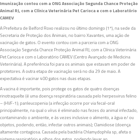
Imunização contou com a ONG Associação Segunda Chance Proteção
Animal RJ, com a Clínica Veterinária Pet Carioca e com o Laboratório
CAMEV
A Prefeitura de Belford Roxo realizou no último domingo (1º), na sede da
Secretaria de Proteção dos Animais, no bairro Xavantes, uma ação de
vacinação de gatos. O evento contou com a parceria com a ONG
Associação Segunda Chance Proteção Animal RJ, com a Clínica Veterinária
Pet Carioca e com o Laboratório CAMEV (Centro Avançado de Medicina
Veterinária). A preferência foi para os animais que estavam em poder de
protetores. A outra etapa de vacinação será no dia 29 de maio. A
expectativa é vacinar 400 gatos nas duas etapas.
A vacina é importante, pois protege os gatos de quatro doenças
rinotraqueíte (é uma doença respiratória causada pelo herpesvirus felino
– (HVF-1); panleucopenia (a infecção ocorre por via fecal-oral
principalmente, na qual o vírus é eliminado nas fezes do animal infectado,
contaminando o ambiente, e às vezes inclusive o alimento, a água e/ ou
objetos, podendo, então, infectar outros animais); Clamidiose (doença
altamente contagiosa. Causada pela bactéria Chlamydophila sp, afeta o
sistema respiratório e olhos dos gatos, podendo levar ao