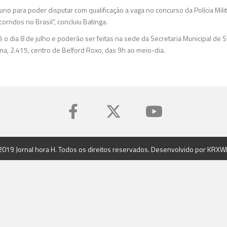
uno para poder disputar com qualificação a vaga no concurso da Polícia Mili
orridos no Brasil”, concluiu Batinga.
té o dia 8 de julho e poderão ser feitas na sede da Secretaria Municipal de S
ma, 2.415, centro de Belford Roxo, das 9h ao meio-dia.
2019 Jornal hora H. Todos os direitos reservados. Desenvolvido por
KRXW