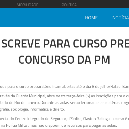
MOBILIDADE
POLÍTICA
HOME
NOTÍCI
NSCREVE PARA CURSO PR
CONCURSO DA PM
través da Guarda Municipal, abre nesta terça-feira (5) as inscrições para o 
Estado do Rio de Janeiro. Durante as aulas serão lecionadas as matérias ex
rafia, sociologia, informática e direito.
ecial do Centro Integrado de Segurança Pública, Clayton Batinga, o curso 
a Polícia Militar, mas não dispõem de recursos para pagar as aulas.