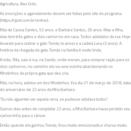
Agricultura, Alex Grilo.
As inscrições e agendamento devem ser feitas pelo site do programa
(https://rjpet.com.br/entrar).
Rita de Cassia Santos, 52 anos, e Barbara Santos, 26 anos. Mae e filha,
elas tem três gatos e dois cachorros em casa. Todos adotados da rua. Hoje
levaram para castrar o gato Tomás (4 anos) e a cadela Luna (3 anos). A
história da chegada do gato Tomás na família é muito linda.
A mãe, Rita, saiu à rua, na Saúde, onde moram, para comprar ração para os
dois cachorros, no caminho ela viu uma vizinha abandonando os
filhotinhos da própria gata que deu cria.
Rita, na hora, adotou um dos filhotinhos. Era dia 27 de março de 2018, data
do aniversário de 22 anos da filha Barbara.
“Eu não aguentei ver aquela cena, se pudesse adotava todos”.
Quinze dias antes de completar 22 anos, a filha Barbara havia perdido seu
cachorrinho para o câncer.
Então quando ela ganhou Tomás, ficou muito emocionada e chorou muito.