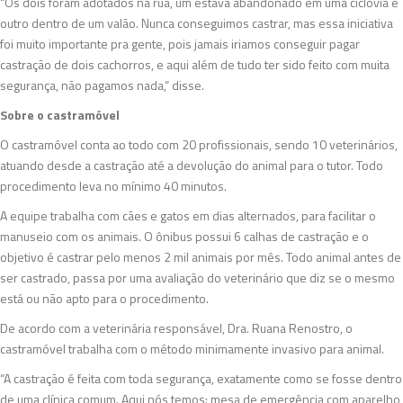
“Os dois foram adotados na rua, um estava abandonado em uma ciclovia e
outro dentro de um valão. Nunca conseguimos castrar, mas essa iniciativa
foi muito importante pra gente, pois jamais iriamos conseguir pagar
castração de dois cachorros, e aqui além de tudo ter sido feito com muita
segurança, não pagamos nada,” disse.
Sobre o castramóvel
O castramóvel conta ao todo com 20 profissionais, sendo 10 veterinários,
atuando desde a castração até a devolução do animal para o tutor. Todo
procedimento leva no mínimo 40 minutos.
A equipe trabalha com cães e gatos em dias alternados, para facilitar o
manuseio com os animais. O ônibus possui 6 calhas de castração e o
objetivo é castrar pelo menos 2 mil animais por mês. Todo animal antes de
ser castrado, passa por uma avaliação do veterinário que diz se o mesmo
está ou não apto para o procedimento.
De acordo com a veterinária responsável, Dra. Ruana Renostro, o
castramóvel trabalha com o método minimamente invasivo para animal.
“A castração é feita com toda segurança, exatamente como se fosse dentro
de uma clínica comum. Aqui nós temos: mesa de emergência com aparelho