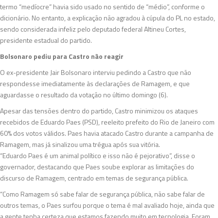
termo “medíocre” havia sido usado no sentido de “médio”, conforme o
dicionário. No entanto, a explicação não agradou à cúpula do PL no estado,
sendo considerada infeliz pelo deputado federal Altineu Cortes,
presidente estadual do partido.
Bolsonaro pediu para Castro não reagir
O ex-presidente Jair Bolsonaro interviu pedindo a Castro que não
respondesse imediatamente às declarações de Ramagem, e que
aguardasse o resultado da votação no último domingo (6).
Apesar das tensões dentro do partido, Castro minimizou os ataques
recebidos de Eduardo Paes (PSD), reeleito prefeito do Rio de Janeiro com
60% dos votos válidos. Paes havia atacado Castro durante a campanha de
Ramagem, mas já sinalizou uma trégua após sua vitória.
“Eduardo Paes é um animal político e isso não é pejorativo”, disse o
governador, destacando que Paes soube explorar as limitações do
discurso de Ramagem, centrado em temas de segurança pública.
“Como Ramagem só sabe falar de segurança pública, não sabe falar de
outros temas, o Paes surfou porque o tema é mal avaliado hoje, ainda que
a gente tenha certeza que estamos fazendo muito em tecnologia. Foram