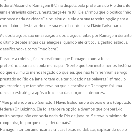
federal Alexandre Ramagem (PL) na disputa pela prefeitura do Rio durante
uma entrevista coletiva nesta terça-feira (8). Ele afirmou que o político “não
conhece nada da cidade” e revelou que ele era sua terceira opção para a
candidatura, destacando que sua escolha inicial era Flávio Bolsonaro.
As declarações são uma reação a declarações feitas por Ramagem durante
o último debate antes das eleições, quando ele criticou a gestão estadual,
classificando-a como “medíocre”.
Durante a coletiva, Castro reafirmou que Ramagem nunca foi sua
preferência para a disputa municipal. “Gente que tem muito menos história
do que eu, muito menos legado do que eu, que não tem nenhum serviço
prestado ao Rio de Janeiro tem que ter cuidado nas palavras”, afirmou o
governador, que também revelou que a escolha de Ramagem foi uma
decisão estratégica após o fracasso das opções anteriores.
“Meu preferido era o (senador) Flávio Bolsonaro e depois era o (deputado
federal) Dr. Luizinho. Ele foi a terceira opção e tivemos que prepará-lo
muito porque não conhecia nada de Rio de Janeiro. Se teve o mínimo de
campanha, foi porque eu ajudei demais.”
Ramagem tentou amenizar as críticas feitas no debate, explicando que o