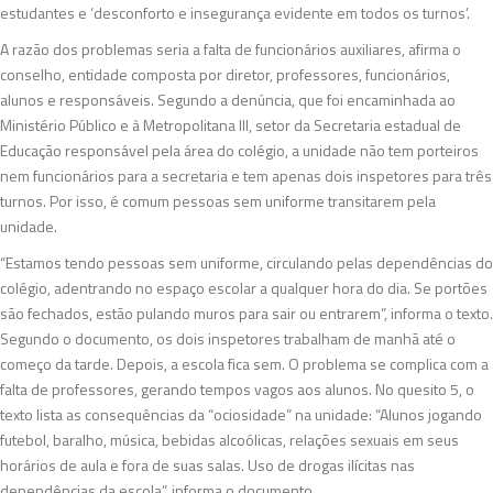
estudantes e ‘desconforto e insegurança evidente em todos os turnos’.
A razão dos problemas seria a falta de funcionários auxiliares, afirma o
conselho, entidade composta por diretor, professores, funcionários,
alunos e responsáveis. Segundo a denúncia, que foi encaminhada ao
Ministério Público e à Metropolitana III, setor da Secretaria estadual de
Educação responsável pela área do colégio, a unidade não tem porteiros
nem funcionários para a secretaria e tem apenas dois inspetores para três
turnos. Por isso, é comum pessoas sem uniforme transitarem pela
unidade.
“Estamos tendo pessoas sem uniforme, circulando pelas dependências do
colégio, adentrando no espaço escolar a qualquer hora do dia. Se portões
são fechados, estão pulando muros para sair ou entrarem”, informa o texto.
Segundo o documento, os dois inspetores trabalham de manhã até o
começo da tarde. Depois, a escola fica sem. O problema se complica com a
falta de professores, gerando tempos vagos aos alunos. No quesito 5, o
texto lista as consequências da “ociosidade” na unidade: “Alunos jogando
futebol, baralho, música, bebidas alcoólicas, relações sexuais em seus
horários de aula e fora de suas salas. Uso de drogas ilícitas nas
dependências da escola”, informa o documento.