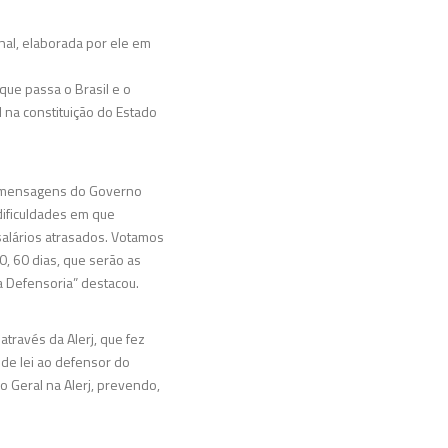
nal, elaborada por ele em
que passa o Brasil e o
l na constituição do Estado
às mensagens do Governo
dificuldades em que
lários atrasados. Votamos
 60 dias, que serão as
 Defensoria” destacou.
través da Alerj, que fez
 de lei ao defensor do
 Geral na Alerj, prevendo,