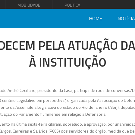
MOBILIDADE
POLÍTICA
HOME
NOTÍCI
ECEM PELA ATUAÇÃO DA
À INSTITUIÇÃO
 cenário Legislativo em perspectiva”, organizada pela Associação de Def
dente da Assembleia Legislativa do Estado do Rio de Janeiro (Alerj), deputad
tuação do Parlamento fluminense em relação à Defensoria.
nto na última sexta-feira citaram, sobretudo, a aprovação, por unanimida
rgos, Carreiras e Salários (PCCS) dos servidores do órgão, medida que ben