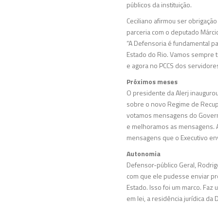
públicos da instituição.
Ceciliano afirmou ser obrigação
parceria com o deputado Márcio
“A Defensoria é fundamental pa
Estado do Rio. Vamos sempre tra
e agora no PCCS dos servidores
Próximos meses
O presidente da Alerj inaugur
sobre o novo Regime de Recupe
votamos mensagens do Governo
e melhoramos as mensagens. Ag
mensagens que o Executivo env
Autonomia
Defensor-público Geral, Rodrig
com que ele pudesse enviar proj
Estado. Isso foi um marco. Fa
em lei, a residência jurídica da