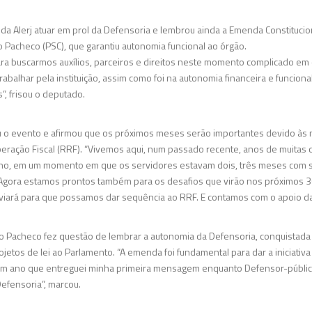
 da Alerj atuar em prol da Defensoria e lembrou ainda a Emenda Constitucio
 Pacheco (PSC), que garantiu autonomia funcional ao órgão.
ra buscarmos auxílios, parceiros e direitos neste momento complicado em 
balhar pela instituição, assim como foi na autonomia financeira e funciona
”, frisou o deputado.
ou o evento e afirmou que os próximos meses serão importantes devido 
ração Fiscal (RRF). “Vivemos aqui, num passado recente, anos de muitas 
, em um momento em que os servidores estavam dois, três meses com sa
ora estamos prontos também para os desafios que virão nos próximos 30,
iará para que possamos dar sequência ao RRF. E contamos com o apoio da
o Pacheco fez questão de lembrar a autonomia da Defensoria, conquistada a
etos de lei ao Parlamento. “A emenda foi fundamental para dar a iniciativa
z um ano que entreguei minha primeira mensagem enquanto Defensor-público
 Defensoria”, marcou.