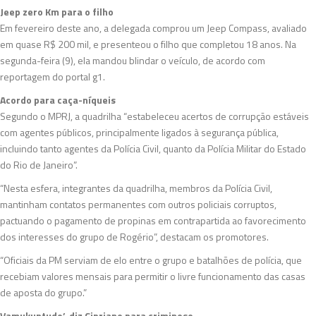
Jeep zero Km para o filho
Em fevereiro deste ano, a delegada comprou um Jeep Compass, avaliado
em quase R$ 200 mil, e presenteou o filho que completou 18 anos. Na
segunda-feira (9), ela mandou blindar o veículo, de acordo com
reportagem do portal g1.
Acordo para caça-níqueis
Segundo o MPRJ, a quadrilha “estabeleceu acertos de corrupção estáveis
com agentes públicos, principalmente ligados à segurança pública,
incluindo tanto agentes da Polícia Civil, quanto da Polícia Militar do Estado
do Rio de Janeiro”.
“Nesta esfera, integrantes da quadrilha, membros da Polícia Civil,
mantinham contatos permanentes com outros policiais corruptos,
pactuando o pagamento de propinas em contrapartida ao favorecimento
dos interesses do grupo de Rogério”, destacam os promotores.
“Oficiais da PM serviam de elo entre o grupo e batalhões de polícia, que
recebiam valores mensais para permitir o livre funcionamento das casas
de aposta do grupo.”
Vamukuntudo’, diz Cipriano para criminoso