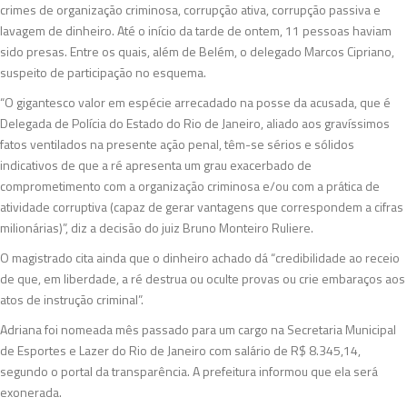
crimes de organização criminosa, corrupção ativa, corrupção passiva e
lavagem de dinheiro. Até o início da tarde de ontem, 11 pessoas haviam
sido presas. Entre os quais, além de Belém, o delegado Marcos Cipriano,
suspeito de participação no esquema.
“O gigantesco valor em espécie arrecadado na posse da acusada, que é
Delegada de Polícia do Estado do Rio de Janeiro, aliado aos gravíssimos
fatos ventilados na presente ação penal, têm-se sérios e sólidos
indicativos de que a ré apresenta um grau exacerbado de
comprometimento com a organização criminosa e/ou com a prática de
atividade corruptiva (capaz de gerar vantagens que correspondem a cifras
milionárias)”, diz a decisão do juiz Bruno Monteiro Ruliere.
O magistrado cita ainda que o dinheiro achado dá “credibilidade ao receio
de que, em liberdade, a ré destrua ou oculte provas ou crie embaraços aos
atos de instrução criminal”.
Adriana foi nomeada mês passado para um cargo na Secretaria Municipal
de Esportes e Lazer do Rio de Janeiro com salário de R$ 8.345,14,
segundo o portal da transparência. A prefeitura informou que ela será
exonerada.