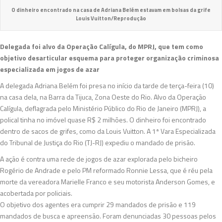
O dinheiro encontrado na casa de Adriana Belém estavam em bolsas da grife
Louis Vuitton/Reprodução
Delegada foi alvo da Operação Calígula, do MPRJ, que tem como
objetivo desarticular esquema para proteger organização criminosa
especializada em jogos de azar
A delegada Adriana Belém foi presa no início da tarde de terça-feira (10)
na casa dela, na Barra da Tijuca, Zona Oeste do Rio. Alvo da Operação
Calígula, deflagrada pelo Ministério Público do Rio de Janeiro (MPRJ), a
polical tinha no imóvel quase R$ 2 milhões. O dinheiro foi encontrado
dentro de sacos de grifes, como da Louis Vuitton. A 1ª Vara Especializada
do Tribunal de Justiça do Rio (TJ-RJ) expediu o mandado de prisão.
A ação é contra uma rede de jogos de azar explorada pelo bicheiro
Rogério de Andrade e pelo PM reformado Ronnie Lessa, que é réu pela
morte da vereadora Marielle Franco e seu motorista Anderson Gomes, e
acobertada por policiais.
O objetivo dos agentes era cumprir 29 mandados de prisão e 119
mandados de busca e apreensão. Foram denunciadas 30 pessoas pelos