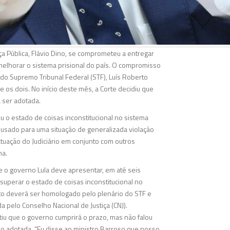
ça Pública, Flávio Dino, se comprometeu a entregar
elhorar o sistema prisional do país. O compromisso
do Supremo Tribunal Federal (STF), Luís Roberto
 os dois. No início deste mês, a Corte decidiu que
 ser adotada.
u o estado de coisas inconstitucional no sistema
é usado para uma situação de generalizada violação
tuação do Judiciário em conjunto com outros
ma.
 o governo Lula deve apresentar, em até seis
superar o estado de coisas inconstitucional no
to deverá ser homologado pelo plenário do STF e
pelo Conselho Nacional de Justiça (CNJ).
tiu que o governo cumprirá o prazo, mas não falou
o adotada. “Eu disse ao ministro Barroso que nosso