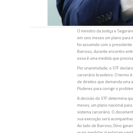
O ministro da Justiça e Seguran
em seis meses um plano para m
foi assumido com o presidente 
Barroso, durante encontro entre
essa é uma medida que precisa
Por unanimidade, o STF declaro
carcerário brasileiro. O termo 
de direitos que demanda uma a
Poderes para corrigir o proble
A decisão do STF determina que
meses, um plano nacional para 
sistema carcerário. O documen
sua execução será acompanhada 
Ao lado de Barroso, Dino garan
quais medidas já estariam send