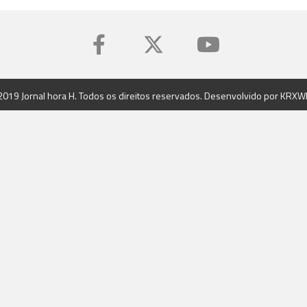
2019 Jornal hora H. Todos os direitos reservados. Desenvolvido por
KRXW