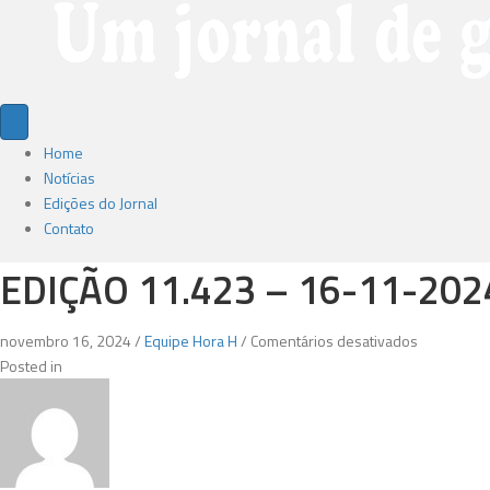
Home
Notícias
Edições do Jornal
Contato
EDIÇÃO 11.423 – 16-11-202
em
novembro 16, 2024
/
Equipe Hora H
/
Comentários desativados
Edição
Posted in
11.423
–
16-
11-