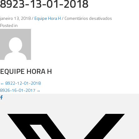
8923-13-01-2018
em
janeiro 13, 2018
/
Equipe Hora H
/
Comentários desativados
8923-
Posted in
13-
01-
2018
EQUIPE HORA H
POSTS
← 8922-12-01-2018
8926-16-01-2017 →
NAVIGATION