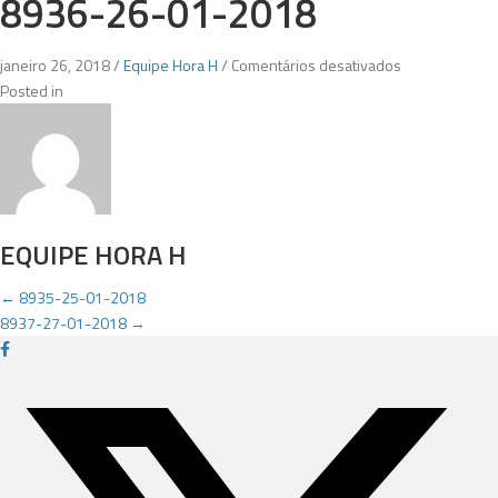
8936-26-01-2018
em
janeiro 26, 2018
/
Equipe Hora H
/
Comentários desativados
8936-
Posted in
26-
01-
2018
EQUIPE HORA H
POSTS
← 8935-25-01-2018
8937-27-01-2018 →
NAVIGATION