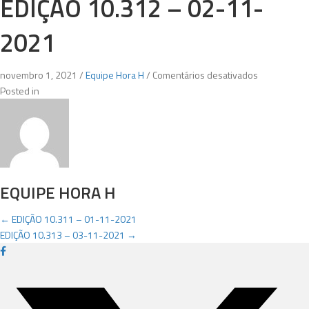
EDIÇÃO 10.312 – 02-11-
2021
em
novembro 1, 2021
/
Equipe Hora H
/
Comentários desativados
EDIÇÃO
Posted in
10.312
–
02-
11-
2021
EQUIPE HORA H
POSTS
← EDIÇÃO 10.311 – 01-11-2021
EDIÇÃO 10.313 – 03-11-2021 →
NAVIGATION