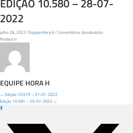
EDIÇÃO 10.580 – 28-07-
2022
em
julho 28, 2022
/
Equipe Hora H
/
Comentários desativados
Edição
Posted in
10.580
–
28-
07-
2022
EQUIPE HORA H
POSTS
← Edição 10.579 – 27-07-2022
Edição 10.581 – 29-07-2022 →
NAVIGATION