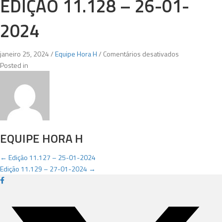
EDIÇÃO 11.128 – 26-01-
2024
em
janeiro 25, 2024
/
Equipe Hora H
/
Comentários desativados
Edição
Posted in
11.128
–
26-
01-
2024
EQUIPE HORA H
POSTS
← Edição 11.127 – 25-01-2024
Edição 11.129 – 27-01-2024 →
NAVIGATION