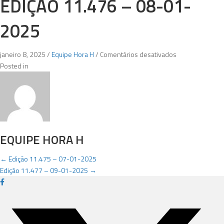
EDIÇÃO 11.476 – 08-01-
2025
em
janeiro 8, 2025
/
Equipe Hora H
/
Comentários desativados
Edição
Posted in
11.476
–
08-
01-
2025
EQUIPE HORA H
POSTS
← Edição 11.475 – 07-01-2025
Edição 11.477 – 09-01-2025 →
NAVIGATION