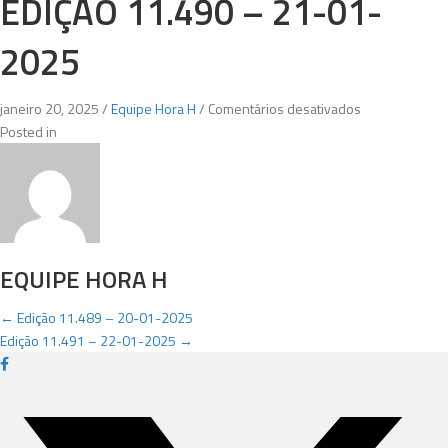
EDIÇÃO 11.490 – 21-01-
2025
em
janeiro 20, 2025
/
Equipe Hora H
/
Comentários desativados
Edição
Posted in
11.490
–
21-
01-
2025
EQUIPE HORA H
POSTS
← Edição 11.489 – 20-01-2025
Edição 11.491 – 22-01-2025 →
NAVIGATION