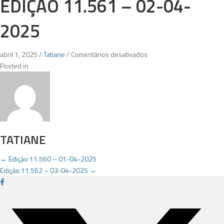
EDIÇÃO 11.561 – 02-04-
2025
em
abril 1, 2025
/
Tatiane
/
Comentários desativados
Edição
Posted in
11.561
–
02-
04-
2025
TATIANE
POSTS
← Edição 11.560 – 01-04-2025
Edição 11.562 – 03-04-2025 →
NAVIGATION