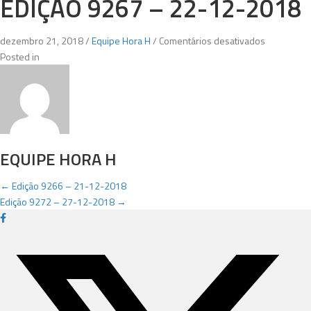
EDIÇÃO 9267 – 22-12-2018
em
dezembro 21, 2018
/
Equipe Hora H
/
Comentários desativados
Edição
Posted in
9267
–
22-
12-
2018
EQUIPE HORA H
POSTS
← Edição 9266 – 21-12-2018
Edição 9272 – 27-12-2018 →
NAVIGATION