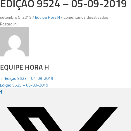
EDIÇÃO 9524 – 05-09-2019
em
setembro 5, 2019
/
Equipe Hora H
/
Comentários desativados
Edição
Posted in
9524
–
05-
09-
2019
EQUIPE HORA H
POSTS
← Edição 9523 – 04-09-2019
Edição 9525 – 06-09-2019 →
NAVIGATION