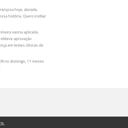
rançosa hoje, aliviada.
sa história. Quero instilar
imeira vacina aplicada.
, obteve aprovação
nça em testes clínicas de
 EUA no domingo, 11 meses
.
EB
.