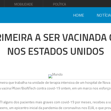
MOBILIDADE
POLÍTICA
HOME
NOTÍCI
IMEIRA A SER VACINADA
NOS ESTADOS UNIDOS
ra que trabalha na unidade de terapia intensiva de um hospital de Nova Y
a vacina Pfizer/BioNTech contra covid-19 ontem, em um marco nos esforç
UTI alguns dos pacientes mais graves com covid-19 por meses, recebeu a v
ueens, um epicentro inicial da pandemia de coronavírus nos EUA, o que pr