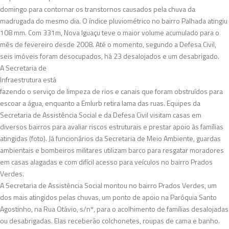
domingo para contornar os transtornos causados pela chuva da
madrugada do mesmo dia. O índice pluviométrico no bairro Palhada atingiu
108 mm. Com 331m, Nova Iguaçu teve o maior volume acumulado para o
mês de fevereiro desde 2008. Até o momento, segundo a Defesa Civil,
seis imóveis foram desocupados, há 23 desalojados e um desabrigado.
A Secretaria de
Infraestrutura está
fazendo o serviço de limpeza de rios e canais que foram obstruídos para
escoar a água, enquanto a Emlurb retira lama das ruas. Equipes da
Secretaria de Assistência Social e da Defesa Civil visitam casas em
diversos bairros para avaliar riscos estruturais e prestar apoio às famílias
atingidas (foto). Já funcionários da Secretaria de Meio Ambiente, guardas
ambientais e bombeiros militares utilizam barco para resgatar moradores
em casas alagadas e com difícil acesso para veículos no bairro Prados
Verdes.
A Secretaria de Assistência Social montou no bairro Prados Verdes, um
dos mais atingidos pelas chuvas, um ponto de apoio na Paróquia Santo
Agostinho, na Rua Otávio, s/nº, para o acolhimento de famílias desalojadas
ou desabrigadas. Elas receberão colchonetes, roupas de cama e banho.