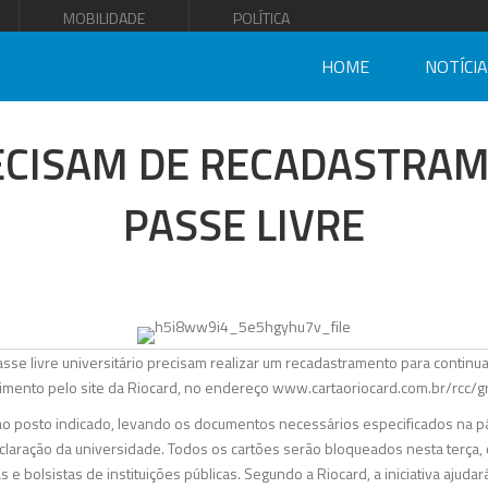
MOBILIDADE
POLÍTICA
HOME
NOTÍCI
ECISAM DE RECADASTRAM
PASSE LIVRE
sse livre universitário precisam realizar um recadastramento para continuar
mento pelo site da Riocard, no endereço www.cartaoriocard.com.br/rcc/gr
ao posto indicado, levando os documentos necessários especificados na p
claração da universidade. Todos os cartões serão bloqueados nesta terça
e bolsistas de instituições públicas. Segundo a Riocard, a iniciativa ajudar