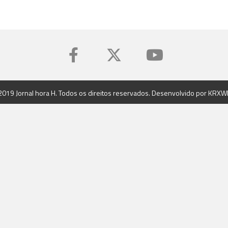
2019 Jornal hora H. Todos os direitos reservados. Desenvolvido por
KRXW