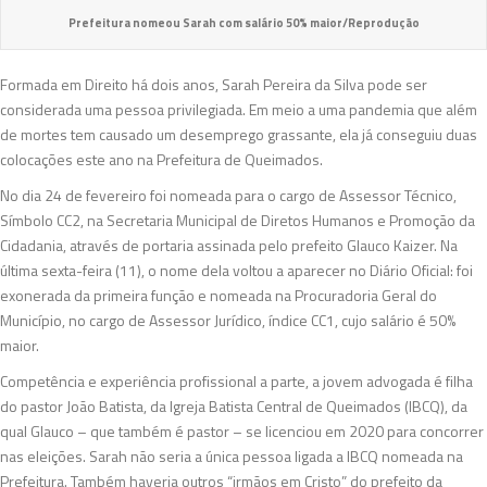
Prefeitura nomeou Sarah com salário 50% maior/Reprodução
Formada em Direito há dois anos, Sarah Pereira da Silva pode ser
considerada uma pessoa privilegiada. Em meio a uma pandemia que além
de mortes tem causado um desemprego grassante, ela já conseguiu duas
colocações este ano na Prefeitura de Queimados.
No dia 24 de fevereiro foi nomeada para o cargo de Assessor Técnico,
Símbolo CC2, na Secretaria Municipal de Diretos Humanos e Promoção da
Cidadania, através de portaria assinada pelo prefeito Glauco Kaizer. Na
última sexta-feira (11), o nome dela voltou a aparecer no Diário Oficial: foi
exonerada da primeira função e nomeada na Procuradoria Geral do
Município, no cargo de Assessor Jurídico, índice CC1, cujo salário é 50%
maior.
Competência e experiência profissional a parte, a jovem advogada é filha
do pastor João Batista, da Igreja Batista Central de Queimados (IBCQ), da
qual Glauco – que também é pastor – se licenciou em 2020 para concorrer
nas eleições. Sarah não seria a única pessoa ligada a IBCQ nomeada na
Prefeitura. Também haveria outros “irmãos em Cristo” do prefeito da