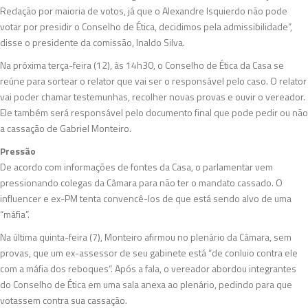
Redação por maioria de votos, já que o Alexandre Isquierdo não pode
votar por presidir o Conselho de Ética, decidimos pela admissibilidade”,
disse o presidente da comissão, Inaldo Silva.
Na próxima terça-feira (12), às 14h30, o Conselho de Ética da Casa se
reúne para sortear o relator que vai ser o responsável pelo caso. O relator
vai poder chamar testemunhas, recolher novas provas e ouvir o vereador.
Ele também será responsável pelo documento final que pode pedir ou não
a cassação de Gabriel Monteiro.
Pressão
De acordo com informações de fontes da Casa, o parlamentar vem
pressionando colegas da Câmara para não ter o mandato cassado. O
influencer e ex-PM tenta convencê-los de que está sendo alvo de uma
“máfia”.
Na última quinta-feira (7), Monteiro afirmou no plenário da Câmara, sem
provas, que um ex-assessor de seu gabinete está “de conluio contra ele
com a máfia dos reboques“. Após a fala, o vereador abordou integrantes
do Conselho de Ética em uma sala anexa ao plenário, pedindo para que
votassem contra sua cassação.