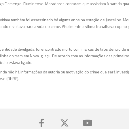
ogo Flamengo-Fluminense. Moradores contaram que assistiam à partida qu
 vítima também foi assassinado há alguns anos na estação de Juscelino. M
do e voltava para a vida do crime. Atualmente a vítima trabalhava copmo 
ntidade divulgada, foi encontrado morto com marcas de tiros dentro de u
linha do trem em Nova Iguaçu. De acordo com as informações das primeir
culo estava ligado.
. Ainda não há informações da autoria ou motivação do crime que será invest
nse (DHBF).