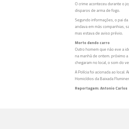
O crime aconteceu durante o j
disparos de arma de fogo.
Segundo informações, o pai da
andava em más companhias, sain
mas estava de aviso prévio.
Morto dendo carro
Outro homem que não eve a idqe
na manhã de ontem. próximo a 
chegaram no local, o som do veí
A Polícia foi acionada ao local
Homicídios da Baixada Flumine
Reportagem: Antonio Carlos