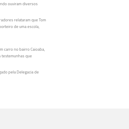
ando ouviram diversos
oradores relataram que Tom
porteiro de uma escola,
m carro no bairro Caioaba,
as testemunhas que
igado pela Delegacia de