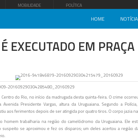
MOBILIDADE
POLÍTICA
HOME
NOTÍCI
É EXECUTADO EM PRAÇA 
Centro do Rio, no início da madrugada desta quinta-feira. O crime ocorreu
 Avenida Presidente Vargas, altura da Uruguaiana. Segundo a Polícia,
stiu aos ferimentos depois de ser atingida por quatro tiros. O corpo jazia na
o homem trabalharia na região do camelódromo da Uruguaiana. Ele e
uspeito se aproximou e fez os disparos; um deles acertou a região da 
io.