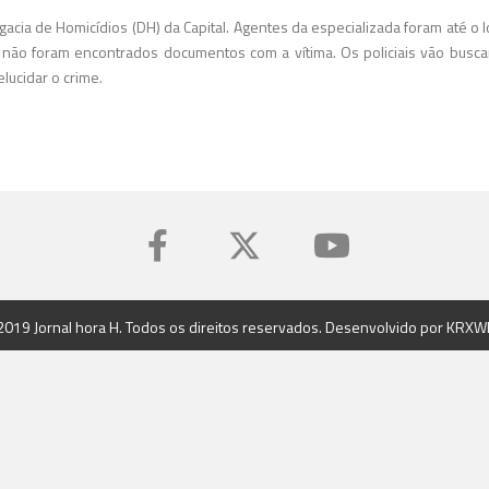
acia de Homicídios (DH) da Capital. Agentes da especializada foram até o l
il, não foram encontrados documentos com a vítima. Os policiais vão bus
elucidar o crime.
2019 Jornal hora H. Todos os direitos reservados. Desenvolvido por
KRXW