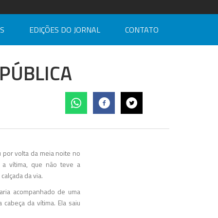
AS
EDIÇÕES DO JORNAL
CONTATO
PÚBLICA
 por volta da meia noite no
 a vítima, que não teve a
 calçada da via.
staria acompanhado de uma
cabeça da vítima. Ela saiu