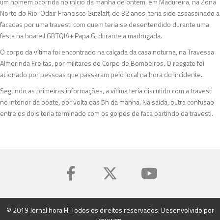
um homem ocorrida no início da manhã de ontem, em Madureira, na Zona
Norte do Rio. Odair Francisco Gutzlaff, de 32 anos, teria sido assassinado a
facadas por uma travesti com quem teria se desentendido durante uma
festa na boate LGBTQIA+ Papa G, durante a madrugada.
O corpo da vítima foi encontrado na calçada da casa noturna, na Travessa
Almerinda Freitas, por militares do Corpo de Bombeiros. O resgate foi
acionado por pessoas que passaram pelo local na hora do incidente.
Segundo as primeiras informações, a vítima teria discutido com a travesti
no interior da boate, por volta das 5h da manhã. Na saída, outra confusão
entre os dois teria terminado com os golpes de faca partindo da travesti.
© 2019 Jornal hora H. Todos os direitos reservados. Desenvolvido por