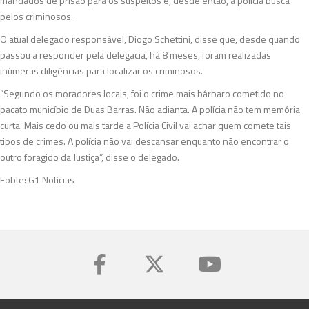
mandados de prisão para os suspeitos e, desde então, a polícia busca
pelos criminosos.
O atual delegado responsável, Diogo Schettini, disse que, desde quando
passou a responder pela delegacia, há 8 meses, foram realizadas
inúmeras diligências para localizar os criminosos.
“Segundo os moradores locais, foi o crime mais bárbaro cometido no
pacato município de Duas Barras. Não adianta. A polícia não tem memória
curta. Mais cedo ou mais tarde a Polícia Civil vai achar quem comete tais
tipos de crimes. A polícia não vai descansar enquanto não encontrar o
outro foragido da Justiça”, disse o delegado.
Fobte: G1 Notícias