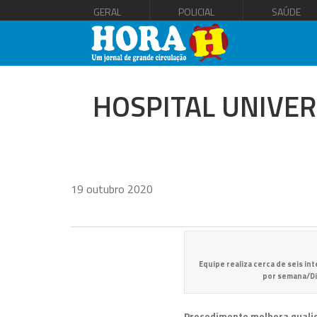
GERAL
POLICIAL
SAÚDE
HOSPITAL UNIVER
19 outubro 2020
Equipe realiza cerca de seis in
por semana/D
Procedimento melhora qualid