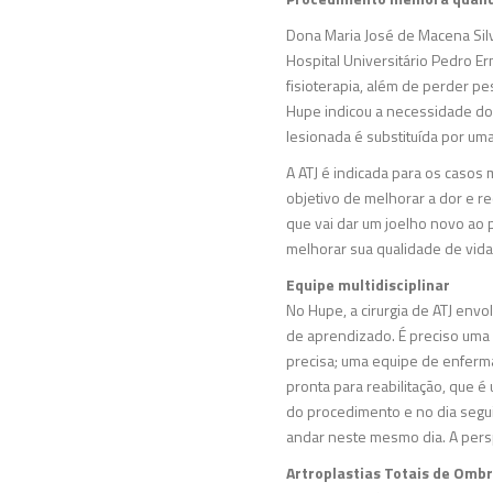
Dona Maria José de Macena Sil
Hospital Universitário Pedro E
fisioterapia, além de perder pe
Hupe indicou a necessidade do tr
lesionada é substituída por um
A ATJ é indicada para os casos
objetivo de melhorar a dor e r
que vai dar um joelho novo ao 
melhorar sua qualidade de vida
Equipe multidisciplinar
No Hupe, a cirurgia de ATJ envo
de aprendizado. É preciso uma 
precisa; uma equipe de enferm
pronta para reabilitação, que 
do procedimento e no dia seguin
andar neste mesmo dia. A persp
Artroplastias Totais de Omb