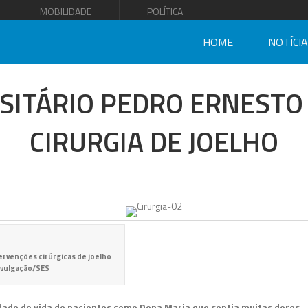
MOBILIDADE
POLÍTICA
HOME
NOTÍCI
SITÁRIO PEDRO ERNESTO
CIRURGIA DE JOELHO
tervenções cirúrgicas de joelho
ivulgação/SES
ade de vida de pacientes como Dona Maria que sentia muitas dores.