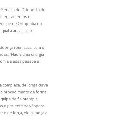
o Serviço de Ortopedia do
om medicamentos e
a equipe de Ortopedia do
 qual a articulação
e doença reumática, com o
das. “Não é uma cirurgia
onomia a essa pessoa e
gia complexa, de longa curva
a o procedimento de forma
uipe de fisioterapia
mos o paciente na véspera
or e de força, ele começa a