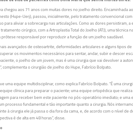
va chegou aos 71 anos com muitas dores no joelho direito. Encaminhada a
rnesto (Hupe-Uerj), passou, inicialmente, pelo tratamento convencional c
so para aliviar a sobrecarga nas articulações. Como as dores persistiram, 
atamento cirúrgico, com a Artroplastia Total do Joelho (ATJ), uma técnica na
a prótese responsável por reproduzir a função de um joelho saudável.
 mais avançados de osteoartrite, deformidades articulares e alguns tipos d
ecuperar os movimentos necessários para sentar, andar, subir e descer esca
paciente, o joelho de um jovem, mas é uma cirurgia que vai devolver a aut
”, complementa o cirurgião de joelho do Hupe, Fabrício Bolpato.
lve uma equipe multidisciplinar, como explica Fabrício Bolpato. “É uma cirur
equipe clínica para preparar o paciente; uma equipe ortopédica que realiz
agem para receber bem este paciente no pós-operatório imediato; e uma eq
é um processo fundamental e tão importante quanto a cirurgia. Nós interna
te à cirurgia ele já passa o dia fora da cama, e, de acordo com o nível de d
ectiva é de alta em 48 horas”, disse.
ro