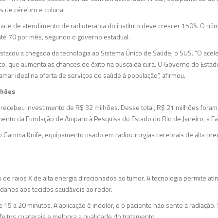
s de cérebro e coluna.
dade de atendimento de radioterapia do instituto deve crescer 150%. O nú
até 70 por mês, segundo o governo estadual.
stacou a chegada da tecnologia ao Sistema Único de Saúde, o SUS. “O acel
co, que aumenta as chances de êxito na busca da cura. O Governo do Est
amar ideal na oferta de serviços de saúde à população”, afirmou.
lhões
 recebeu investimento de R$ 32 milhões. Desse total, R$ 21 milhões fora
amento da Fundação de Amparo à Pesquisa do Estado do Rio de Janeiro, a Fa
o Gamma Knife, equipamento usado em radiocirurgias cerebrais de alta pr
s de raios X de alta energia direcionados ao tumor. A tecnologia permite ati
danos aos tecidos saudáveis ao redor.
 15 a 20 minutos. A aplicação é indolor, e o paciente não sente a radiação
feitos colaterais e melhora a qualidade do tratamento.