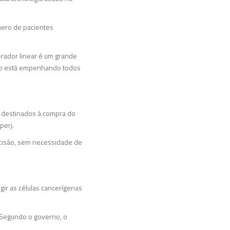
mero de pacientes
erador linear é um grande
ado está empenhando todos
m destinados à compra do
perj.
ecisão, sem necessidade de
ngir as células cancerígenas
. Segundo o governo, o