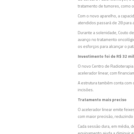
tratamento de tumores, como o
Com o novo aparelho, a capaci
atendidos passará de 28 para 
Durante a solenidade, Couto de
avanço no tratamento oncológi
os esforços para alcançar o pat
Investimento foi de R$ 32 mi
O novo Centro de Radioterapia
acelerador linear, com financi
A estrutura também conta com 
incisões.
Tratamento mais preciso
O acelerador linear emite feixe
com maior precisão, reduzindo 
Cada sessão dura, em média, de
equipamento ajuda a diminuir e