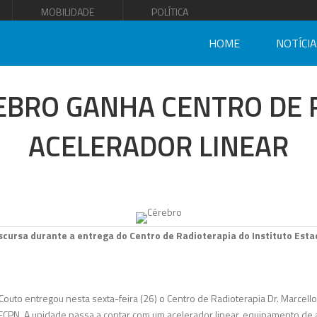
MOBILIDADE
POLÍTICA
HOME
NOTÍCI
REBRO GANHA CENTRO DE 
ACELERADOR LINEAR
cursa durante a entrega do Centro de Radioterapia do Instituto Esta
outo entregou nesta sexta-feira (26) o Centro de Radioterapia Dr. Marcello 
ECPN. A unidade passa a contar com um acelerador linear, equipamento de 