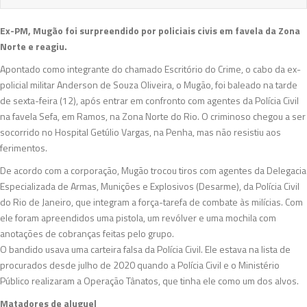
Ex-PM, Mugão foi surpreendido por policiais civis em favela da Zona
Norte e reagiu.
Apontado como integrante do chamado Escritório do Crime, o cabo da ex-
policial militar Anderson de Souza Oliveira, o Mugão, foi baleado na tarde
de sexta-feira (12), após entrar em confronto com agentes da Polícia Civil
na favela Sefa, em Ramos, na Zona Norte do Rio. O criminoso chegou a ser
socorrido no Hospital Getúlio Vargas, na Penha, mas não resistiu aos
ferimentos.
De acordo com a corporação, Mugão trocou tiros com agentes da Delegacia
Especializada de Armas, Munições e Explosivos (Desarme), da Polícia Civil
do Rio de Janeiro, que integram a força-tarefa de combate às milícias. Com
ele foram apreendidos uma pistola, um revólver e uma mochila com
anotações de cobranças feitas pelo grupo.
O bandido usava uma carteira falsa da Polícia Civil. Ele estava na lista de
procurados desde julho de 2020 quando a Polícia Civil e o Ministério
Público realizaram a Operação Tânatos, que tinha ele como um dos alvos.
Matadores de aluguel