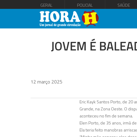
GERAL
POLICIAL
SAÚDE
JOVEM É BALEA
12 março 2025
Eric Kayk Santos Porto, de 20 a
Grande, na Zona Oeste. O dispa
aconteceu no fim de semana.
Elen Porto, de 35 anos, irmã de
Ela teria feito manobras arrisc
“Minha mãe esperou eles descere