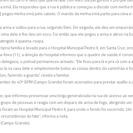
a irmã. Ela respondeu que a rua é pública e começou a discutir com minha m
l] pegou minha irmã pelo cabelo. O marido da minha irmã partiu para cima e e
u a arma e voltou para a rua, segundo Elen. Em seguida, ele deu um empurrã
ra cima dele e lhe deu um soco. Foi então que ele pegou a arma e atirou na b
atingido à queima-roupa.
própria família e levado para o Hospital Municipal Pedro II, em Santa Cruz, o
erça-feira (11), a direção do hospital informou que o quadro de saúde é cons
a delegacia, o policial permaneceu armado. “Ele ficou para lá e pra cá com a 
o lá na casa dele e simplesmente botou as coisas dentro do caminhão e fo
ões, fazendo a guarda”, revela a familiar.
agentes do 40º BPM (Campo Grande) foram acionados para prestar auxílio a u
nte, que informou presenciar uma briga generalizada na rua de acesso ao se
 um grupo de pessoas e reagiu com um disparo de arma de fogo, atingindo um
is foram ao Hospital Municipal Pedro II, para onde o ferido foi socorrido. 
 circunstâncias do fato”, informa a nota.
P (Campo Grande).