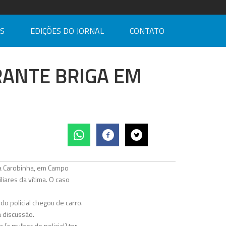
AS
EDIÇÕES DO JORNAL
CONTATO
RANTE BRIGA EM
 da Carobinha, em Campo
iares da vítima. O caso
do policial chegou de carro.
a discussão.
[a mulher do policial] ter