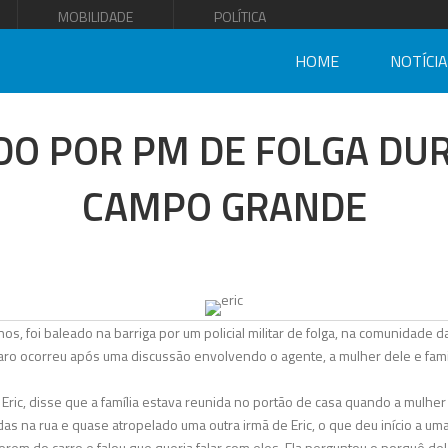
MOBILIDADE
POLÍTICA
HOME
NOTÍCI
DO POR PM DE FOLGA DU
CAMPO GRANDE
nos, foi baleado na barriga por um policial militar de folga, na comunidade
ro ocorreu após uma discussão envolvendo o agente, a mulher dele e famil
 Eric, disse que a família estava reunida no portão de casa quando a mulher 
adas na rua e quase atropelado uma outra irmã de Eric, o que deu início a um
m do carro e falou que queria falar com eles. Ela perguntou o porquê dela 