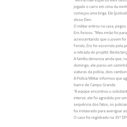
jogado o carro em cima da minh
começou uma briga. Ele [policia
disse Elen.
O militar entrou na casa, pego
Eric furioso. “Meu irmão foi pa
acrescentando que o jovem foi 
Ferido, Eric foi socorrido pela 
a retirada do projétil. Nesta t
A família denuncia ainda que, n
domingo, ele parou um caminhã
viaturas da polícia, dois cambur
A Polícia Militar informou que 
bairro de Campo Grande.
“A equipe encontrou o solicita
intervir, ele foi agredido por
sequência dos fatos, os policia
foi instaurado para averiguar as
O caso foi registrado na 35ª D