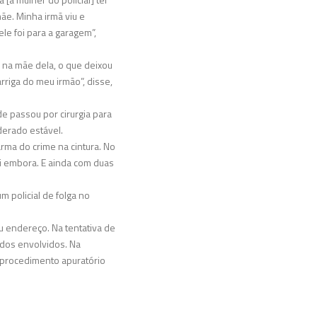
ãe. Minha irmã viu e
le foi para a garagem”,
o na mãe dela, o que deixou
arriga do meu irmão”, disse,
nde passou por cirurgia para
iderado estável.
arma do crime na cintura. No
i embora. E ainda com duas
m policial de folga no
u endereço. Na tentativa de
 dos envolvidos. Na
Um procedimento apuratório