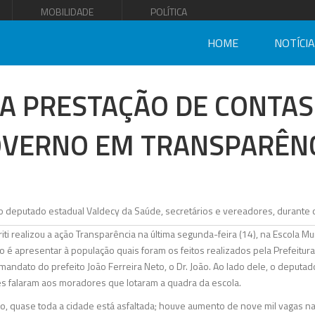
MOBILIDADE
POLÍTICA
HOME
NOTÍCI
A PRESTAÇÃO DE CONTAS
VERNO EM TRANSPARÊN
ti realizou a ação Transparência na última segunda-feira (14), na Escola Muni
o é apresentar à população quais foram os feitos realizados pela Prefeitura
dato do prefeito João Ferreira Neto, o Dr. João. Ao lado dele, o deputad
s falaram aos moradores que lotaram a quadra da escola.
, quase toda a cidade está asfaltada; houve aumento de nove mil vagas n