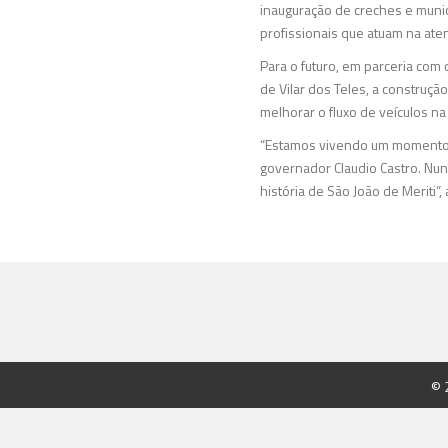
inauguração de creches e munici
profissionais que atuam na ate
Para o futuro, em parceria com
de Vilar dos Teles, a construçã
melhorar o fluxo de veículos na
“Estamos vivendo um momento ún
governador Claudio Castro. Nu
história de São João de Meriti”, 
© 