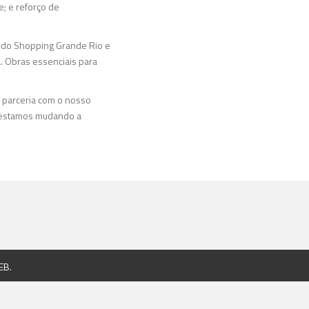
e; e reforço de
s do Shopping Grande Rio e
a. Obras essenciais para
a parceria com o nosso
, estamos mudando a
EB
.