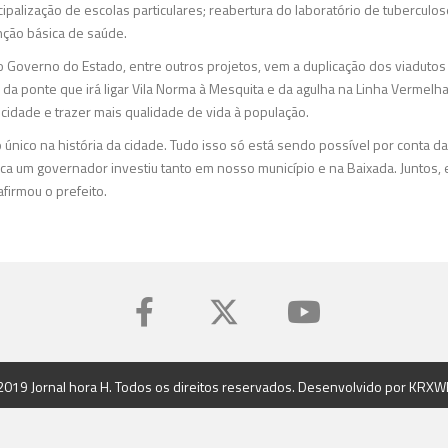
palização de escolas particulares; reabertura do laboratório de tuberculos
nção básica de saúde.
 o Governo do Estado, entre outros projetos, vem a duplicação dos viaduto
o da ponte que irá ligar Vila Norma à Mesquita e da agulha na Linha Vermelh
 cidade e trazer mais qualidade de vida à população.
ico na história da cidade. Tudo isso só está sendo possível por conta d
nca um governador investiu tanto em nosso município e na Baixada. Juntos
afirmou o prefeito.
2019 Jornal hora H. Todos os direitos reservados. Desenvolvido por
KRXW