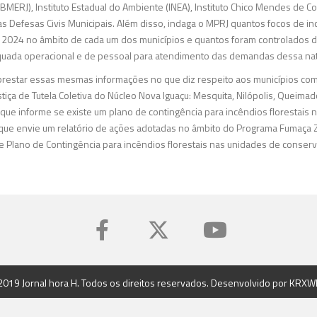
BMERJ), Instituto Estadual do Ambiente (INEA), Instituto Chico Mendes de 
s Defesas Civis Municipais. Além disso, indaga o MPRJ quantos focos de inc
2024 no âmbito de cada um dos municípios e quantos foram controlados de
quada operacional e de pessoal para atendimento das demandas dessa na
e prestar essas mesmas informações no que diz respeito aos municípios c
tiça de Tutela Coletiva do Núcleo Nova Iguaçu: Mesquita, Nilópolis, Queimad
que informe se existe um plano de contingência para incêndios florestais 
que envie um relatório de ações adotadas no âmbito do Programa Fumaça Z
 Plano de Contingência para incêndios florestais nas unidades de conser
2019 Jornal hora H. Todos os direitos reservados. Desenvolvido por
KRXW