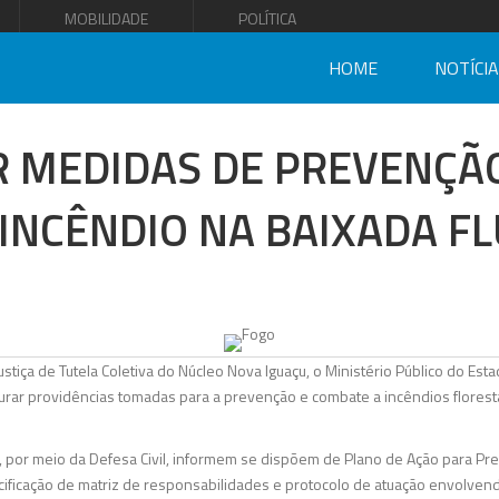
MOBILIDADE
POLÍTICA
HOME
NOTÍCI
R MEDIDAS DE PREVENÇÃ
 INCÊNDIO NA BAIXADA F
stiça de Tutela Coletiva do Núcleo Nova Iguaçu, o Ministério Público do Est
apurar providências tomadas para a prevenção e combate a incêndios florest
, por meio da Defesa Civil, informem se dispõem de Plano de Ação para P
ecificação de matriz de responsabilidades e protocolo de atuação envolve