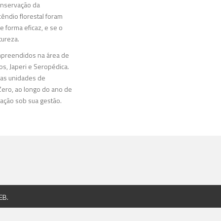
Conservação da
êndio florestal foram
 forma eficaz, e se o
tureza.
ompreendidos na área de
os, Japeri e Seropédica.
nas unidades de
ero, ao longo do ano de
vação sob sua gestão.
EB
.