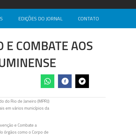
AS
EDIÇÕES DO JORNAL
CONTATO
O E COMBATE AOS
LUMINENSE
ado do Rio de Janeiro (MPRJ)
ais em vários municípios da
revenção e Combate a
ndo órgãos como o Corpo de