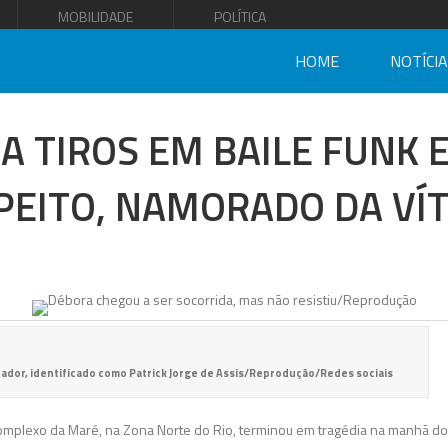
MOBILIDADE
POLÍTICA
HOME
NOTÍCI
 TIROS EM BAILE FUNK 
PEITO, NAMORADO DA VÍ
irador, identificado como Patrick Jorge de Assis/Reprodução/Redes sociais
Complexo da Maré, na Zona Norte do Rio, terminou em tragédia na manhã d