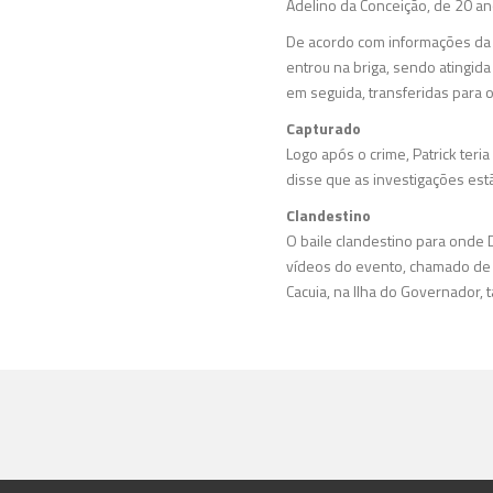
Adelino da Conceição, de 20 an
De acordo com informações da Pol
entrou na briga, sendo atingid
em seguida, transferidas para o
Capturado
Logo após o crime, Patrick teri
disse que as investigações est
Clandestino
O baile clandestino para onde D
vídeos do evento, chamado de “
Cacuia, na Ilha do Governador,