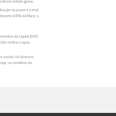
 está em estado grave.
 direção da jovem e a irmã
dimento (UPA) da Maré, e,
omicídios da Capital (DHC)
ídio contra o rapaz.
s sociais, há diversos
hoje, no cemitério do