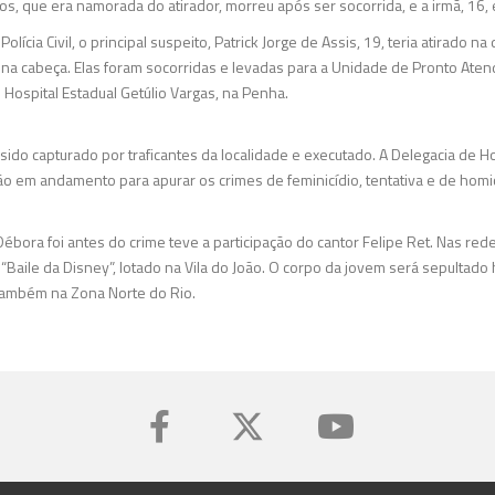
os, que era namorada do atirador, morreu após ser socorrida, e a irmã, 16,
ícia Civil, o principal suspeito, Patrick Jorge de Assis, 19, teria atirado na
a na cabeça. Elas foram socorridas e levadas para a Unidade de Pronto Aten
 Hospital Estadual Getúlio Vargas, na Penha.
a sido capturado por traficantes da localidade e executado. A Delegacia de H
ão em andamento para apurar os crimes de feminicídio, tentativa e de homic
ébora foi antes do crime teve a participação do cantor Felipe Ret. Nas rede
Baile da Disney”, lotado na Vila do João. O corpo da jovem será sepultado 
 também na Zona Norte do Rio.