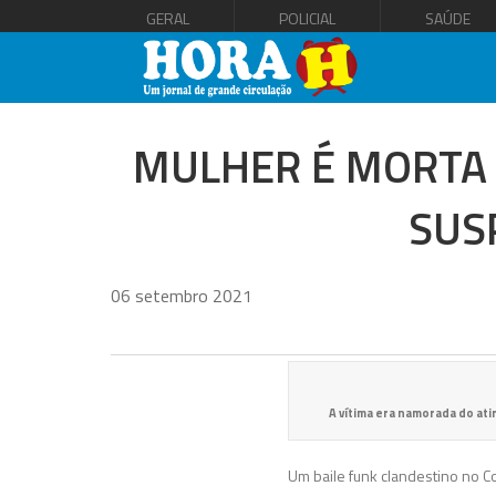
GERAL
POLICIAL
SAÚDE
MULHER É MORTA A
SUS
06 setembro 2021
A vítima era namorada do at
Um baile funk clandestino no 