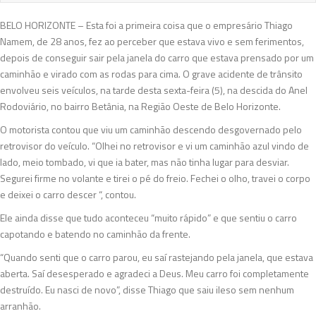
BELO HORIZONTE – Esta foi a primeira coisa que o empresário Thiago
Namem, de 28 anos, fez ao perceber que estava vivo e sem ferimentos,
depois de conseguir sair pela janela do carro que estava prensado por um
caminhão e virado com as rodas para cima. O grave acidente de trânsito
envolveu seis veículos, na tarde desta sexta-feira (5), na descida do Anel
Rodoviário, no bairro Betânia, na Região Oeste de Belo Horizonte.
O motorista contou que viu um caminhão descendo desgovernado pelo
retrovisor do veículo. “Olhei no retrovisor e vi um caminhão azul vindo de
lado, meio tombado, vi que ia bater, mas não tinha lugar para desviar.
Segurei firme no volante e tirei o pé do freio. Fechei o olho, travei o corpo
e deixei o carro descer “, contou.
Ele ainda disse que tudo aconteceu “muito rápido” e que sentiu o carro
capotando e batendo no caminhão da frente.
“Quando senti que o carro parou, eu saí rastejando pela janela, que estava
aberta. Saí desesperado e agradeci a Deus. Meu carro foi completamente
destruído. Eu nasci de novo”, disse Thiago que saiu ileso sem nenhum
arranhão.