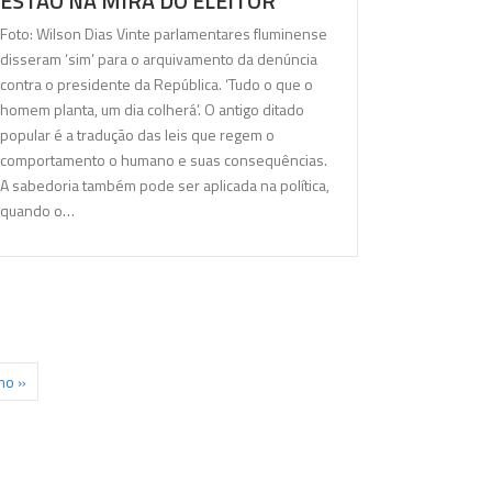
ESTÃO NA MIRA DO ELEITOR
Foto: Wilson Dias Vinte parlamentares fluminense
disseram ‘sim’ para o arquivamento da denúncia
contra o presidente da República. ‘Tudo o que o
homem planta, um dia colherá’. O antigo ditado
popular é a tradução das leis que regem o
comportamento o humano e suas consequências.
A sabedoria também pode ser aplicada na política,
quando o…
mo »