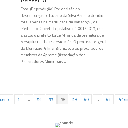
PREFEITO
Foto: (Reprodução) Por decisão do
desembargador Luciano da Silva Barreto decidiu,
foi suspensa na madrugada de sábado(5), os
efeitos do Decreto Legislativo n° 001/2017, que
afastou o prefeito Jorge Miranda da prefeitura de
Mesquita no dia 1º deste mês. O procurador-geral
do Município, Gilmar Brunízio, e os procuradores
membros da Aprome (Associação dos
Procuradores Municipais…
terior
1
…
56
57
58
59
60
…
64
Próxi