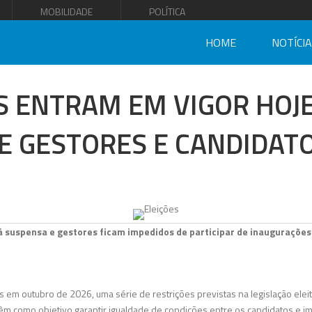
MOBILIDADE
POLÍTICA
HOME
NOTÍCI
S ENTRAM EM VIGOR HOJ
E GESTORES E CANDIDAT
rá suspensa e gestores ficam impedidos de participar de inaugurações
em outubro de 2026, uma série de restrições previstas na legislação eleito
êm como objetivo garantir igualdade de condições entre os candidatos e i