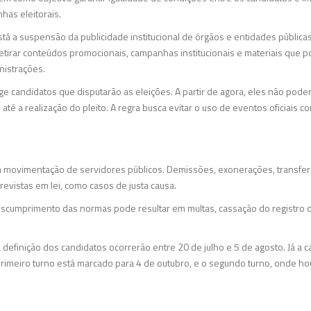
has eleitorais.
stá a suspensão da publicidade institucional de órgãos e entidades pública
retirar conteúdos promocionais, campanhas institucionais e materiais que 
nistrações.
ge candidatos que disputarão as eleições. A partir de agora, eles não poder
até a realização do pleito. A regra busca evitar o uso de eventos oficiais 
 a movimentação de servidores públicos. Demissões, exonerações, transfe
revistas em lei, como casos de justa causa.
 descumprimento das normas pode resultar em multas, cassação do registro 
definição dos candidatos ocorrerão entre 20 de julho e 5 de agosto. Já a ca
 primeiro turno está marcado para 4 de outubro, e o segundo turno, onde h