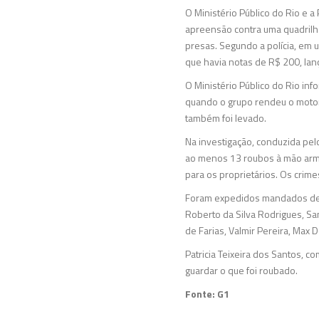
O Ministério Público do Rio e 
apreensão contra uma quadrilh
presas. Segundo a polícia, em
que havia notas de R$ 200, la
O Ministério Público do Rio inf
quando o grupo rendeu o motori
também foi levado.
Na investigação, conduzida pelo
ao menos 13 roubos à mão armad
para os proprietários. Os crim
Foram expedidos mandados de p
Roberto da Silva Rodrigues, Sa
de Farias, Valmir Pereira, Max 
Patricia Teixeira dos Santos, c
guardar o que foi roubado.
Fonte: G1