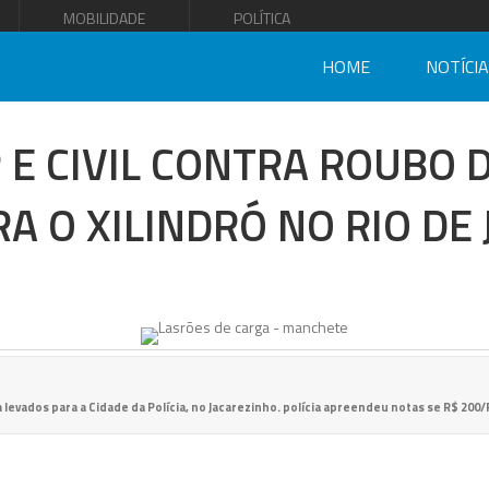
MOBILIDADE
POLÍTICA
HOME
NOTÍCI
 E CIVIL CONTRA ROUBO 
A O XILINDRÓ NO RIO DE
 levados para a Cidade da Polícia, no Jacarezinho. polícia apreendeu notas se R$ 20