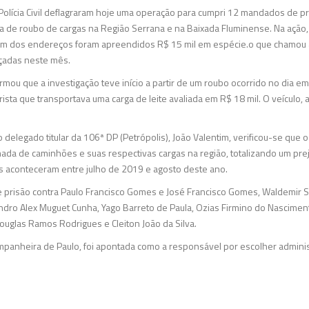
a Polícia Civil deflagraram hoje uma operação para cumpri 12 mandados de p
a de roubo de cargas na Região Serrana e na Baixada Fluminense. Na ação
 um dos endereços foram apreendidos R$ 15 mil em espécie.o que chamou 
nçadas neste mês.
ormou que a investigação teve início a partir de um roubo ocorrido no dia 
sta que transportava uma carga de leite avaliada em R$ 18 mil. O veículo, 
 delegado titular da 106ª DP (Petrópolis), João Valentim, verificou-se que 
a de caminhões e suas respectivas cargas na região, totalizando um prej
es aconteceram entre julho de 2019 e agosto deste ano.
risão contra Paulo Francisco Gomes e José Francisco Gomes, Waldemir S
ndro Alex Muguet Cunha, Yago Barreto de Paula, Ozias Firmino do Nasciment
Douglas Ramos Rodrigues e Cleiton João da Silva.
ompanheira de Paulo, foi apontada como a responsável por escolher administ